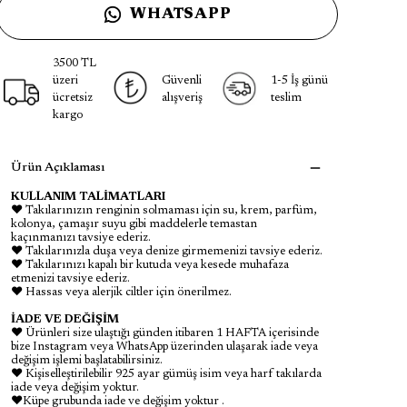
WHATSAPP
3500 TL
üzeri
Güvenli
1-5 İş günü
ücretsiz
alışveriş
teslim
kargo
Ürün Açıklaması
KULLANIM TALİMATLARI
♥ Takılarınızın renginin solmaması için su, krem, parfüm,
kolonya, çamaşır suyu gibi maddelerle temastan
kaçınmanızı tavsiye ederiz.
♥ Takılarınızla duşa veya denize girmemenizi tavsiye ederiz.
♥ Takılarınızı kapalı bir kutuda veya kesede muhafaza
etmenizi tavsiye ederiz.
♥ Hassas veya alerjik ciltler için önerilmez.
İADE VE DEĞİŞİM
♥ Ürünleri size ulaştığı günden itibaren 1 HAFTA içerisinde
bize Instagram veya WhatsApp üzerinden ulaşarak iade veya
değişim işlemi başlatabilirsiniz.
♥ Kişiselleştirilebilir 925 ayar gümüş isim veya harf takılarda
iade veya değişim yoktur.
♥Küpe grubunda iade ve değişim yoktur .