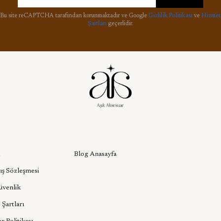
Bu site reCAPTCHA tarafından korunmaktadır ve Google
Gizlilik Politikası
ve
Hizmet
Şartları
geçerlidir.
l
Aşık Aksesuar Blog
Blog Anasayfa
ış Sözleşmesi
Güvenlik
 Şartları