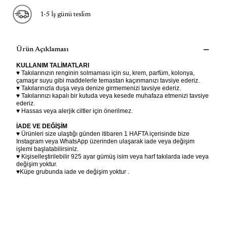
1-5 İş günü teslim
Ürün Açıklaması
KULLANIM TALİMATLARI
♥ Takılarınızın renginin solmaması için su, krem, parfüm, kolonya,
çamaşır suyu gibi maddelerle temastan kaçınmanızı tavsiye ederiz.
♥ Takılarınızla duşa veya denize girmemenizi tavsiye ederiz.
♥ Takılarınızı kapalı bir kutuda veya kesede muhafaza etmenizi tavsiye
ederiz.
♥ Hassas veya alerjik ciltler için önerilmez.
İADE VE DEĞİŞİM
♥ Ürünleri size ulaştığı günden itibaren 1 HAFTA içerisinde bize
Instagram veya WhatsApp üzerinden ulaşarak iade veya değişim
işlemi başlatabilirsiniz.
♥ Kişiselleştirilebilir 925 ayar gümüş isim veya harf takılarda iade veya
değişim yoktur.
♥Küpe grubunda iade ve değişim yoktur .