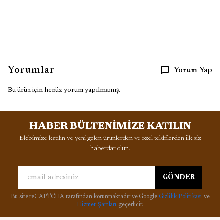
Yorumlar
Yorum Yap
Bu ürün için henüz yorum yapılmamış.
HABER BÜLTENİMİZE KATILIN
Ekibimize katılın ve yeni gelen ürünlerden ve özel tekliflerden ilk siz
haberdar olun.
GÖNDER
Bu site reCAPTCHA tarafından korunmaktadır ve Google
Gizlilik Politikası
ve
Hizmet Şartları
geçerlidir.