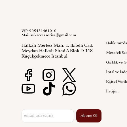
WP: 905431461010
Kurumsa
Mail:
asikaccessories@gmail.com
Hakkımızda
Halkalı Merkez Mah. 1. İkitelli Cad.
Meydan Halkalı Sitesi A Blok D 118
Mesafeli Sat
Küçükçekmece İstanbul
Gizlilik ve 
İptal ve İade
Kişisel Veril
İletişim
Abone Ol