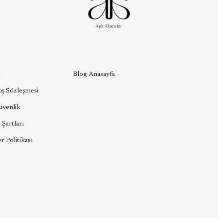
l
Aşık Aksesuar Blog
Blog Anasayfa
ış Sözleşmesi
Güvenlik
 Şartları
er Politikası