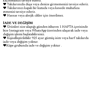
kaçınmanızı tavsiye ederiz.
♥ Takılarınızla duşa veya denize girmemenizi tavsiye ederiz.
♥ Takılarınızı kapalı bir kutuda veya kesede muhafaza
etmenizi tavsiye ederiz.
♥ Hassas veya alerjik ciltler için önerilmez.
İADE VE DEĞİŞİM
♥ Ürünleri size ulaştığı günden itibaren 1 HAFTA içerisinde
bize Instagram veya WhatsApp üzerinden ulaşarak iade veya
değişim işlemi başlatabilirsiniz.
♥ Kişiselleştirilebilir 925 ayar gümüş isim veya harf takılarda
iade veya değişim yoktur.
♥Küpe grubunda iade ve değişim yoktur .