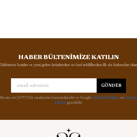
HABER BÜLTENİMİZE KATILIN
Ekibimize katılın ve yeni gelen ürünlerden ve özel tekliflerden ilk siz haberdar olun
GÖNDER
Bu site reCAPTCHA tarafından korunmaktadır ve Google
Gizlilik Politikası
ve
Hizmet
Şartları
geçerlidir.