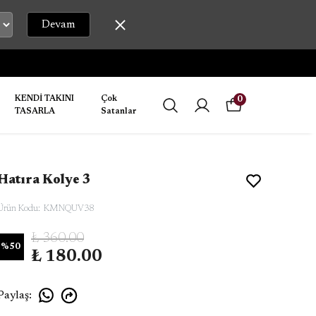
Devam
KENDİ TAKINI
Çok
0
TASARLA
Satanlar
Hatıra Kolye 3
Ürün Kodu
:
KMNQUV38
₺ 360.00
%
50
₺ 180.00
Paylaş
: