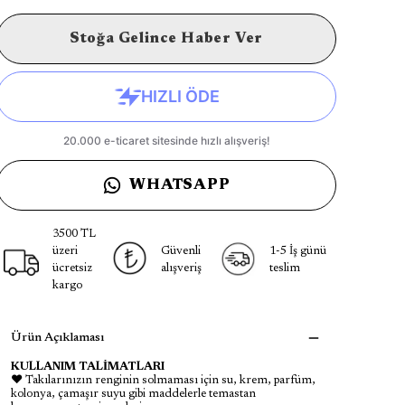
Stoğa Gelince Haber Ver
WHATSAPP
3500 TL
üzeri
Güvenli
1-5 İş günü
ücretsiz
alışveriş
teslim
kargo
Ürün Açıklaması
KULLANIM TALİMATLARI
♥ Takılarınızın renginin solmaması için su, krem, parfüm,
kolonya, çamaşır suyu gibi maddelerle temastan