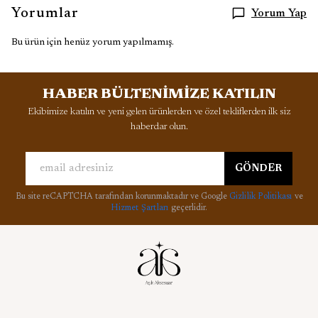
Yorumlar
Yorum Yap
Bu ürün için henüz yorum yapılmamış.
HABER BÜLTENİMİZE KATILIN
Ekibimize katılın ve yeni gelen ürünlerden ve özel tekliflerden ilk siz
haberdar olun.
GÖNDER
Bu site reCAPTCHA tarafından korunmaktadır ve Google
Gizlilik Politikası
ve
Hizmet Şartları
geçerlidir.