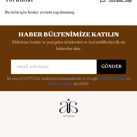
Yorumlar
Yorum Yap
Bu ürün için henüz yorum yapılmamış.
HABER BÜLTENİMİZE KATILIN
Ekibimize katılın ve yeni gelen ürünlerden ve özel tekliflerden ilk siz
haberdar olun.
GÖNDER
Bu site reCAPTCHA tarafından korunmaktadır ve Google
Gizlilik Politikası
ve
Hizmet Şartları
geçerlidir.
Kurumsal