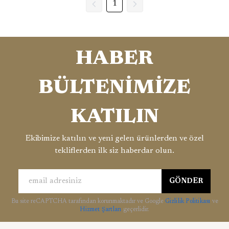
1
HABER
BÜLTENİMİZE
KATILIN
Ekibimize katılın ve yeni gelen ürünlerden ve özel
tekliflerden ilk siz haberdar olun.
GÖNDER
Bu site reCAPTCHA tarafından korunmaktadır ve Google
Gizlilik Politikası
ve
Hizmet Şartları
geçerlidir.