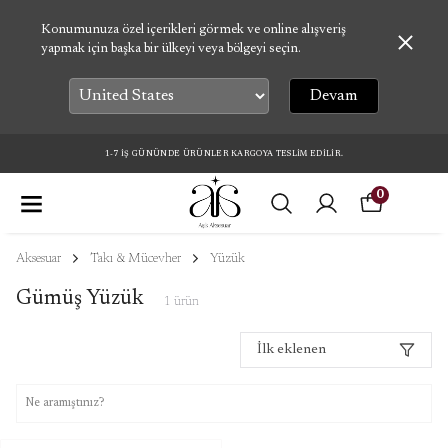
Konumunuza özel içerikleri görmek ve online alışveriş
yapmak için başka bir ülkeyi veya bölgeyi seçin.
Devam
1-7 İŞ GÜNÜNDE ÜRÜNLER KARGOYA TESLİM EDİLİR.
0
Aksesuar
Takı & Mücevher
Yüzük
Gümüş Yüzük
1
ürün
İlk eklenen