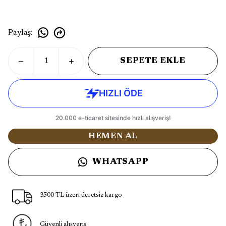
Paylaş
:
SEPETE EKLE
HEMEN AL
WHATSAPP
3500 TL üzeri ücretsiz kargo
Güvenli alışveriş