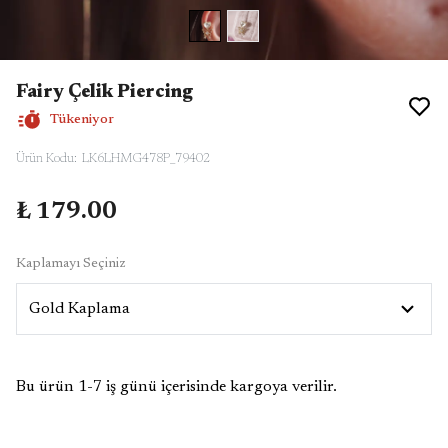
Fairy Çelik Piercing
Tükeniyor
Ürün Kodu
:
LK6LHMG478P_79402
₺ 179.00
Kaplamayı Seçiniz
Bu ürün 1-7 iş günü içerisinde kargoya verilir.