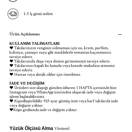
1-5 İş günü teslim
Ürün Açıklaması
KULLANIM TALİMATLARI
♥ Takılarınızın renginin solmaması için su, krem, parfüm,
kolonya, çamaşır suyu gibi maddelerle temastan kaçınmanızı
tavsiye ederiz.
♥ Takılarınızla duşa veya denize girmemenizi tavsiye ederiz.
♥ Takılarınızı kapalı bir kutuda veya kesede muhafaza etmenizi
tavsiye ederiz.
♥ Hassas veya alerjik ciltler için önerilmez.
İADE VE DEĞİŞİM
♥ Ürünleri size ulaştığı günden itibaren 1 HAFTA içerisinde bize
Instagram veya WhatsApp üzerinden ulaşarak iade veya değişim
işlemi başlatabilirsiniz.
♥ Kişiselleştirilebilir 925 ayar gümüş isim veya harf takılarda iade
veya değişim yoktur.
♥Küpe grubunda iade ve değişim yoktur .
Yüzük Ölçüsü Alma
Yöntemİ