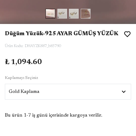
Düğüm Yüzük-925 AYAR GÜMÜŞ YÜZÜK
Ürün Kodu
:
DHAYZK887_b85790
₺ 1,094.60
Kaplamayı Seçiniz
Bu ürün 1-7 iş günü içerisinde kargoya verilir.