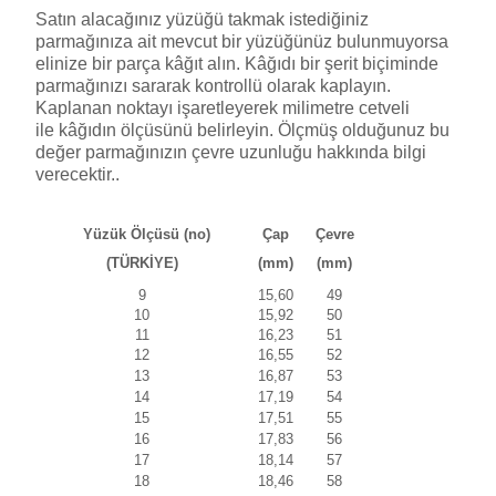
Satın alacağınız yüzüğü takmak istediğiniz
parmağınıza ait mevcut bir yüzüğünüz bulunmuyorsa
elinize bir parça kâğıt alın. Kâğıdı bir şerit biçiminde
parmağınızı sararak kontrollü olarak kaplayın.
Kaplanan noktayı işaretleyerek milimetre cetveli
ile kâğıdın ölçüsünü belirleyin. Ölçmüş olduğunuz bu
değer parmağınızın çevre uzunluğu hakkında bilgi
verecektir..
Yüzük Ölçüsü (no)
Çap
Çevre
(TÜRKİYE)
(mm)
(mm)
9
15,60
49
10
15,92
50
11
16,23
51
12
16,55
52
13
16,87
53
14
17,19
54
15
17,51
55
16
17,83
56
17
18,14
57
18
18,46
58