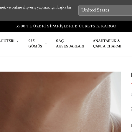
k ve online alışveriş yapmak için başka bir
1-7 İŞ GÜNÜNDE ÜRÜNLER KA
BİJUTERİ
925
SAÇ
ANAHTARLIK &
GÜMÜŞ
AKSESUARLARI
ÇANTA CHARMI