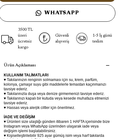
WHATSAPP
3500 TL
üzeri
Güvenli
1-5 İş günü
ücretsiz
alışveriş
teslim
kargo
Ürün Açıklaması
KULLANIM TALİMATLARI
♥ Takılarınızın renginin solmaması için su, krem, parfüm,
kolonya, çamaşır suyu gibi maddelerle temastan kaçınmanızı
tavsiye ederiz.
♥ Takılarınızla duşa veya denize girmemenizi tavsiye ederiz.
♥ Takılarınızı kapalı bir kutuda veya kesede muhafaza etmenizi
tavsiye ederiz.
♥ Hassas veya alerjik ciltler için önerilmez.
İADE VE DEĞİŞİM
♥ Ürünleri size ulaştığı günden itibaren 1 HAFTA içerisinde bize
Instagram veya WhatsApp üzerinden ulaşarak iade veya
değişim işlemi başlatabilirsiniz.
♥ Kişiselleştirilebilir 925 ayar gümüş isim veya harf takılarda