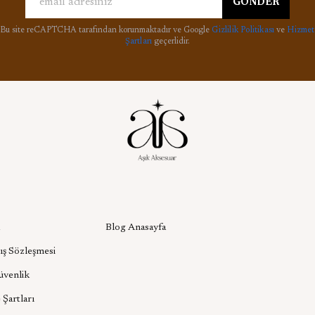
GÖNDER
Bu site reCAPTCHA tarafından korunmaktadır ve Google
Gizlilik Politikası
ve
Hizmet
Şartları
geçerlidir.
l
Aşık Aksesuar Blog
Blog Anasayfa
ış Sözleşmesi
Güvenlik
 Şartları