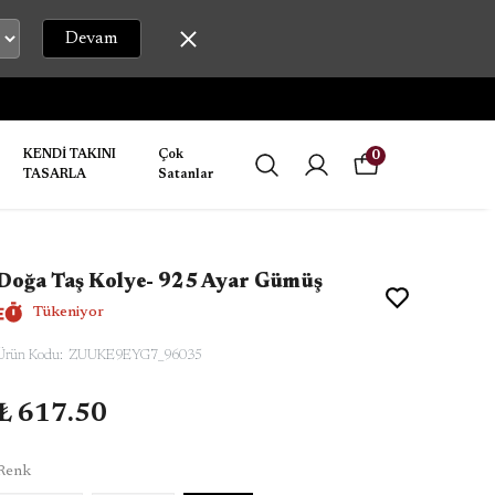
Devam
RGOYA TESLİM EDİLİR.
KENDİ TAKINI
Çok
0
TASARLA
Satanlar
Doğa Taş Kolye- 925 Ayar Gümüş
Tükeniyor
Ürün Kodu
:
ZUUKE9EYG7_96035
₺ 617.50
Renk