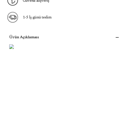
Güvenli alışveriş
1-5 İş günü teslim
Ürün Açıklaması
Dans Figürlü Kız Kolye-925 Ayar Gümüş
direk dansı
dans
dans eden kız figürü