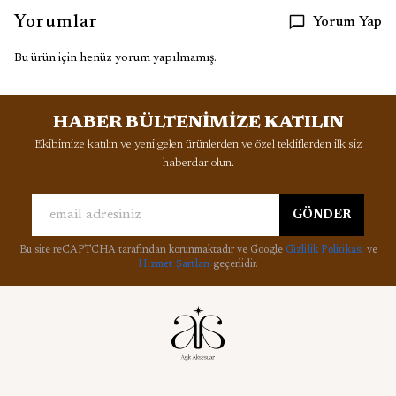
Yorumlar
Yorum Yap
Bu ürün için henüz yorum yapılmamış.
HABER BÜLTENİMİZE KATILIN
Ekibimize katılın ve yeni gelen ürünlerden ve özel tekliflerden ilk siz
haberdar olun.
GÖNDER
Bu site reCAPTCHA tarafından korunmaktadır ve Google
Gizlilik Politikası
ve
Hizmet Şartları
geçerlidir.