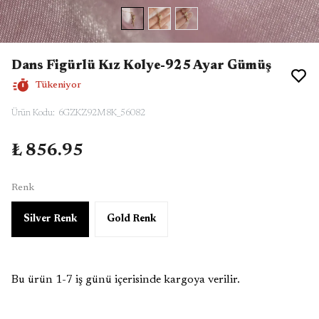
Dans Figürlü Kız Kolye-925 Ayar Gümüş
Tükeniyor
Ürün Kodu
:
6GZKZ92M8K_56082
₺ 856.95
Renk
Silver Renk
Gold Renk
Bu ürün 1-7 iş günü içerisinde kargoya verilir.