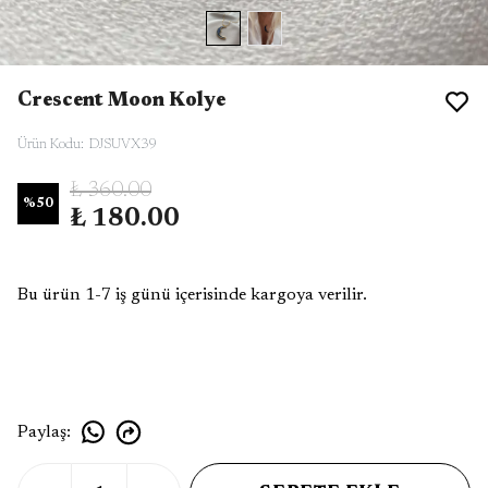
Crescent Moon Kolye
Ürün Kodu
:
DJSUVX39
₺ 360.00
%
50
₺ 180.00
Bu ürün 1-7 iş günü içerisinde kargoya verilir.
Paylaş
: