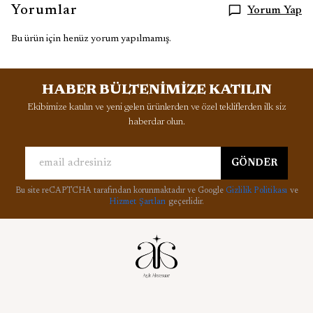
Yorumlar
Yorum Yap
Bu ürün için henüz yorum yapılmamış.
HABER BÜLTENİMİZE KATILIN
Ekibimize katılın ve yeni gelen ürünlerden ve özel tekliflerden ilk siz
haberdar olun.
GÖNDER
Bu site reCAPTCHA tarafından korunmaktadır ve Google
Gizlilik Politikası
ve
Hizmet Şartları
geçerlidir.