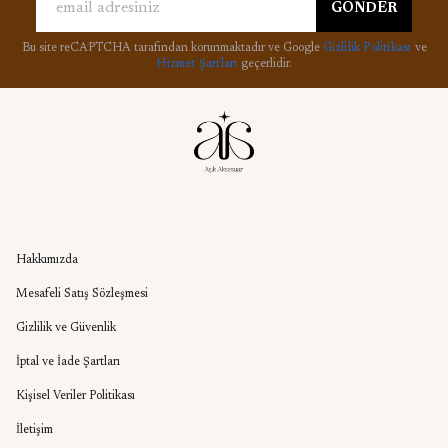
GÖNDER
Bu site reCAPTCHA tarafından korunmaktadır ve Google
Gizlilik Politikası
ve
Hizmet Şartları
geçerlidir.
Kurumsal
Hakkımızda
Mesafeli Satış Sözleşmesi
Gizlilik ve Güvenlik
İptal ve İade Şartları
Kişisel Veriler Politikası
İletişim