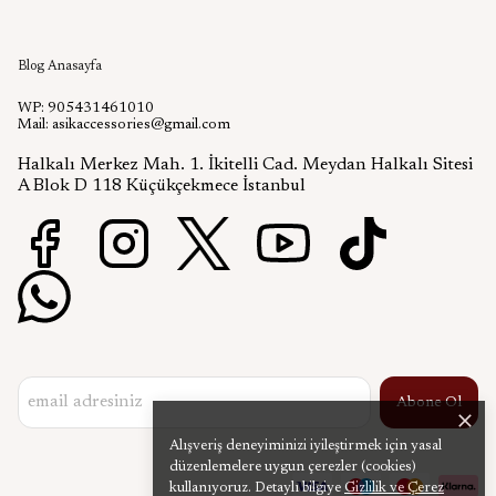
Aşık Aksesuar Blog
Blog Anasayfa
WP: 905431461010
Mail:
asikaccessories@gmail.com
Halkalı Merkez Mah. 1. İkitelli Cad. Meydan Halkalı Sitesi
A Blok D 118 Küçükçekmece İstanbul
Abone Ol
Alışveriş deneyiminizi iyileştirmek için yasal
düzenlemelere uygun çerezler (cookies)
kullanıyoruz. Detaylı bilgiye
Gizlilik ve Çerez