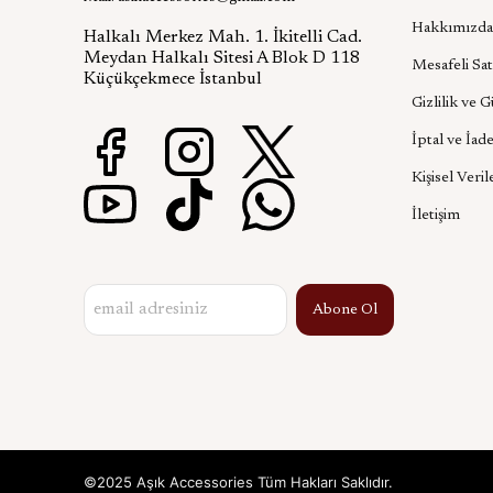
Hakkımızda
Halkalı Merkez Mah. 1. İkitelli Cad.
Meydan Halkalı Sitesi A Blok D 118
Mesafeli Sat
Küçükçekmece İstanbul
Gizlilik ve 
İptal ve İade
Kişisel Veril
İletişim
Abone Ol
©2025 Aşık Accessories Tüm Hakları Saklıdır.