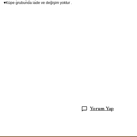
♥Küpe grubunda iade ve değişim yoktur .
Çelik Kalp Kolye
Çelik Kolye
Kalp Kolye
Yorum Yap