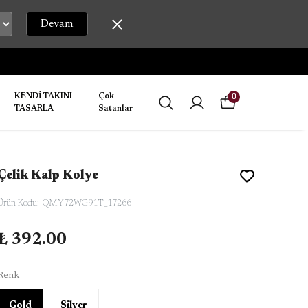
Devam
KENDİ TAKINI
Çok
0
TASARLA
Satanlar
Çelik Kalp Kolye
Ürün Kodu
:
QMY72WG91T_17266
₺ 392.00
Renk
Gold
Silver