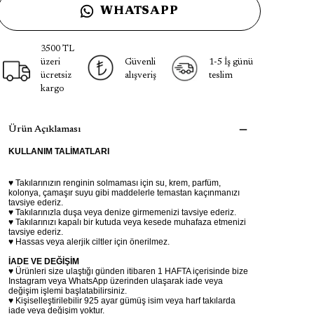
WHATSAPP
3500 TL
üzeri
Güvenli
1-5 İş günü
ücretsiz
alışveriş
teslim
kargo
Ürün Açıklaması
KULLANIM TALİMATLARI
♥ Takılarınızın renginin solmaması için su, krem, parfüm,
kolonya, çamaşır suyu gibi maddelerle temastan kaçınmanızı
tavsiye ederiz.
♥ Takılarınızla duşa veya denize girmemenizi tavsiye ederiz.
♥ Takılarınızı kapalı bir kutuda veya kesede muhafaza etmenizi
tavsiye ederiz.
♥ Hassas veya alerjik ciltler için önerilmez.
İADE VE DEĞİŞİM
♥ Ürünleri size ulaştığı günden itibaren 1 HAFTA içerisinde bize
Instagram veya WhatsApp üzerinden ulaşarak iade veya
değişim işlemi başlatabilirsiniz.
♥ Kişiselleştirilebilir 925 ayar gümüş isim veya harf takılarda
iade veya değişim yoktur.