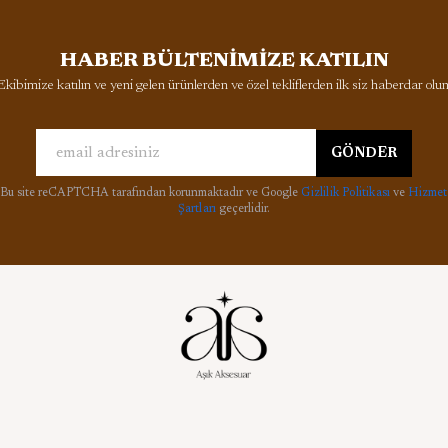
HABER BÜLTENİMİZE KATILIN
Ekibimize katılın ve yeni gelen ürünlerden ve özel tekliflerden ilk siz haberdar olun
GÖNDER
Bu site reCAPTCHA tarafından korunmaktadır ve Google
Gizlilik Politikası
ve
Hizmet
Şartları
geçerlidir.
l
Aşık Aksesuar Blog