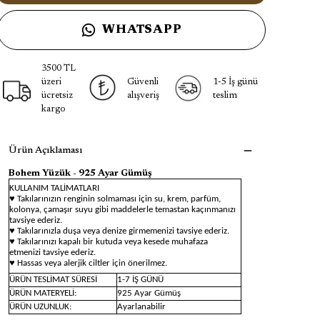
WHATSAPP
3500 TL
üzeri
Güvenli
1-5 İş günü
ücretsiz
alışveriş
teslim
kargo
Ürün Açıklaması
Bohem Yüzük - 925 Ayar Gümüş
KULLANIM TALİMATLARI
♥ Takılarınızın renginin solmaması için su, krem, parfüm,
kolonya, çamaşır suyu gibi maddelerle temastan kaçınmanızı
tavsiye ederiz.
♥ Takılarınızla duşa veya denize girmemenizi tavsiye ederiz.
♥ Takılarınızı kapalı bir kutuda veya kesede muhafaza
etmenizi tavsiye ederiz.
♥ Hassas veya alerjik ciltler için önerilmez.
ÜRÜN TESLİMAT SÜRESİ
1-7 İŞ GÜNÜ
ÜRÜN MATERYELİ:
925 Ayar Gümüş
ÜRÜN UZUNLUK:
Ayarlanabilir
Bohem Yüzük - 925 Ayar Gümüş
, özgün bohem tarzı ve