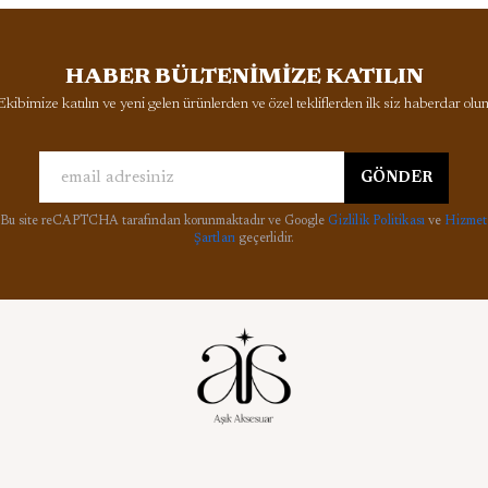
HABER BÜLTENİMİZE KATILIN
Ekibimize katılın ve yeni gelen ürünlerden ve özel tekliflerden ilk siz haberdar olun
GÖNDER
Bu site reCAPTCHA tarafından korunmaktadır ve Google
Gizlilik Politikası
ve
Hizmet
Şartları
geçerlidir.
l
Aşık Aksesuar Blog