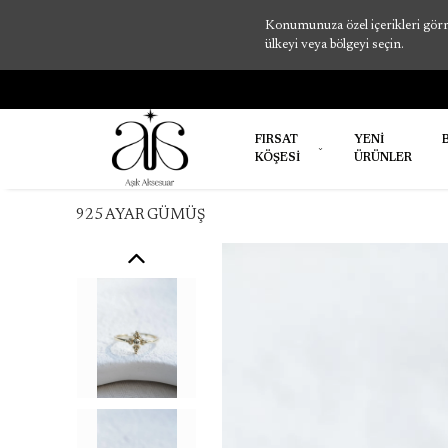
Konumunuza özel içerikleri görme
ülkeyi veya bölgeyi seçin.
FIRSAT
YENİ
KÖŞESİ
ÜRÜNLER
925 AYAR GÜMÜŞ