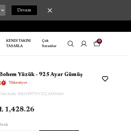
Devam
KENDİ TAKINI
Çok
0
TASARLA
Satanlar
Bohem Yüzük - 925 Ayar Gümüş
Tükeniyor
Ürün Kodu
:
BXGVFRTWY222_MAN666
₺ 1,428.26
Renk