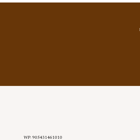
WP: 905431461010
Kurumsa