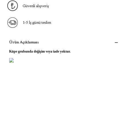
Güvenli alışveriş
1-5 İş günü teslim
Ürün Açıklaması
Küpe grubunda değişim veya iade yoktur.
sallanan küpe
sallantılı küpe
vintage küpe
mavi taşlı küpe
çoklu küpe
925 ayar gümüş küpr
gümüş küpe
hediye
charm küpe