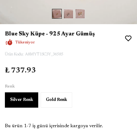
Blue Sky Küpe - 925 Ayar Gümüş
Tükeniyor
Ürün Kodu
:
A8MYT1SC3Y_36585
₺ 737.93
Renk
Silver Renk
Gold Renk
Bu ürün 1-7 iş günü içerisinde kargoya verilir.