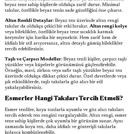
beyaz tene sahip kişilerde oldukça zarif durur. Minimal
takılar, özellikle beyaz tenin sade güzelliğini öne çıkarır.
Altın Renkli Detaylar
: Beyaz ten üzerinde altın rengi
takılar da oldukça çekici bir etki bırakır.
Altın rengi kolye
veya bileklikler, özellikle beyaz tene sıcaklık katmak
isteyenler için harika bir seçenektir. Hem zarif hem de
iddialı bir stil arıyorsanız, altın detaylı gümüş bileklikler
tercih edebilirsiniz.
Taşlı ve Çarpıcı Modeller
: Beyaz tenli kişiler, çarpıcı taşlı
yüzükler veya küpelerle görünümünü güçlendirebilir.
Örneğin, mavi, zirkon veya safir taşlı yüzükler beyaz ten
üzerinde oldukça dikkat çekici durur. Özel davetlerde veya
şık etkinliklerde, taşlı takılarla göz alıcı bir stil
yakalayabilirsiniz.
Esmerler Hangi Takıları Tercih Etmeli?
Esmer tenliler, koyu tonlarla uyumlu ve göz alıcı takıları
tercih ederek ten rengini vurgulayabilir. Altın rengi, esmer
tene sahip kişilerde çok uyumlu bir görünüm sunar. Aynı
zamanda koyu ten, daha iddialı ve gösterişli takılarla
kolayca kombinlenebilir.