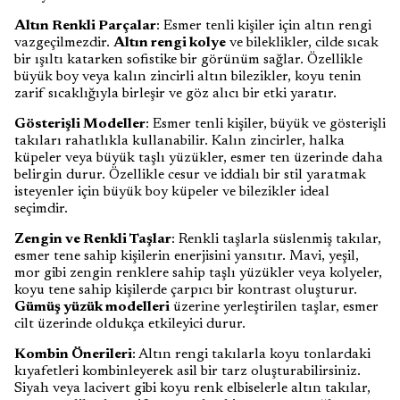
Altın Renkli Parçalar
: Esmer tenli kişiler için altın rengi
vazgeçilmezdir.
Altın rengi kolye
ve bileklikler, cilde sıcak
bir ışıltı katarken sofistike bir görünüm sağlar. Özellikle
büyük boy veya kalın zincirli altın bilezikler, koyu tenin
zarif sıcaklığıyla birleşir ve göz alıcı bir etki yaratır.
Gösterişli Modeller
: Esmer tenli kişiler, büyük ve gösterişli
takıları rahatlıkla kullanabilir. Kalın zincirler, halka
küpeler veya büyük taşlı yüzükler, esmer ten üzerinde daha
belirgin durur. Özellikle cesur ve iddialı bir stil yaratmak
isteyenler için büyük boy küpeler ve bilezikler ideal
seçimdir.
Zengin ve Renkli Taşlar
: Renkli taşlarla süslenmiş takılar,
esmer tene sahip kişilerin enerjisini yansıtır. Mavi, yeşil,
mor gibi zengin renklere sahip taşlı yüzükler veya kolyeler,
koyu tene sahip kişilerde çarpıcı bir kontrast oluşturur.
Gümüş yüzük modelleri
üzerine yerleştirilen taşlar, esmer
cilt üzerinde oldukça etkileyici durur.
Kombin Önerileri
: Altın rengi takılarla koyu tonlardaki
kıyafetleri kombinleyerek asil bir tarz oluşturabilirsiniz.
Siyah veya lacivert gibi koyu renk elbiselerle altın takılar,