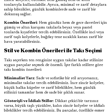
Zincir kolyeler, özellikle hem gümüş hem de altın
tonlarıyla kullanılabilir. Ayrıca, minimal ve zarif detaylara
sahip bilezikler, günlük kombinlerde sade ve zarif bir
dokunuş sağlar.
Kombin Önerileri
: Hem gündüz hem de gece davetleri için
gümüş ve altın karışımı takılarla beyaz veya pastel
tonlarda kıyafetler tercih edebilirsiniz. Özellikle inci veya
zarif taşlı kolyelerle, buğday tene sıcaklık katan zarif bir
hava yaratabilirsiniz.
Stil ve Kombin Önerileri ile Takı Seçimi
Takı seçerken ten renginize uygun takılar kadar stilinize
uygun parçalar seçmek de önemli. İşte farklı stillere göre
takı kombin önerileri:
Minimalist Tarz
: Sade ve sofistike bir stil arıyorsanız,
minimalist takılar tercih edebilirsiniz. İnce zincir kolyeler,
küçük halka küpeler ve zarif bileklikler, hem günlük
stilinizi tamamlar hem de sade bir şıklık sunar.
Gösterişli ve İddialı Stiller
: Dikkat çekici bir tarzınız
varsa, büyük taşlı yüzükler, kalın zincir kolyeler ve iddialı
bileklikler tercih edebilirsiniz. Bu parçalar, özellikle esmer