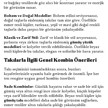
ve buğday tenlilerde göz alıcı bir kontrast yaratır ve enerjik
bir görünüm sunar.
Bohem ve Doğal Modeller
: Bohem stilini seviyorsanız,
doğal taşlarla süslenmiş takılar tam size göre. Özellikle
esmer tenli kişiler, turkuaz, yeşil ve mavi gibi doğal renkli
taşlarla daha çarpıcı bir görünüm yakalayabilir.
Klasik ve Zarif Stil
: Zarif ve klasik bir stil arıyorsanız,
pırlanta veya zirkon taşlarla süslenmiş
gümüş yüzük
modelleri
ve kolyeler tercih edebilirsiniz. Özellikle beyaz
tenli kişilerde bu takılar, elegan ve sofistike bir hava yaratır.
Takılarla İlgili Genel Kombin Önerileri
Takı seçiminizi tamamladıktan sonra, bunları
kıyafetlerinizle uyumlu hale getirmek de önemli. İşte her
ten rengine uygun genel kombin önerileri:
Sade Kombinler
: Günlük hayatta rahat ve sade bir stil için
gümüş veya altın rengi ince zincir kolyeler, küçük küpeler
veya zarif bilezikler tercih edilebilir. Beyaz tenli kişiler için
gümüş takı
modelleri daha sade bir görünüm sağlarken,
esmer tenliler altın takılarla şıklığı yakalayabilir.