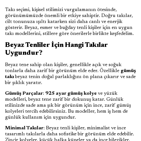
Takı seçimi, kişisel stilimizi vurgulamanın ötesinde,
görünümümüzde önemli bir etkiye sahiptir. Doğru takılar,
cilt tonunuza ışıltı katarken sizi daha canlı ve enerjik
gösterir. Beyaz, esmer ve buğday tenli kişiler için en uygun
takı modellerini, stillere göre önerilerle birlikte keşfedelim.
Beyaz Tenliler İçin Hangi Takılar
Uygundur?
Beyaz tene sahip olan kişiler, genellikle açık ve soğuk
tonlarla daha zarif bir görünüm elde eder. Özellikle
gümüş
takı
beyaz tenin doğal parlaklığını ön plana çıkarır ve sade
bir şıklık yaratır.
Gümüş Parçalar
:
925 ayar gümüş kolye
ve yüzük
modelleri, beyaz tene zarif bir dokunuş katar. Günlük
stilinizde sade ama şık bir görünüm için ince, zarif gümüş
kolyeleri tercih edebilirsiniz. Bu modeller, hem iş hem de
günlük kullanım için uygundur.
Minimal Takılar
: Beyaz tenli kişiler, minimalist ve ince
tasarımlı takılarla daha sofistike bir görünüm elde edebilir.
Zincir kolyeler, küçük halka küpeler ya da ince bilezikler,