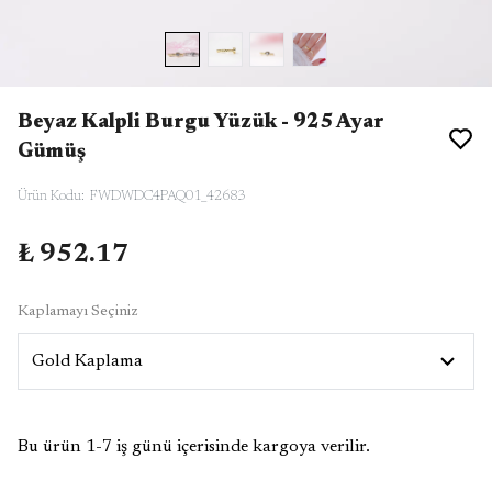
Beyaz Kalpli Burgu Yüzük - 925 Ayar
Gümüş
Ürün Kodu
:
FWDWDC4PAQ01_42683
₺ 952.17
Kaplamayı Seçiniz
Bu ürün 1-7 iş günü içerisinde kargoya verilir.