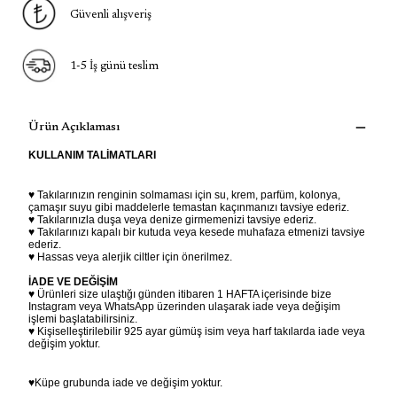
Güvenli alışveriş
1-5 İş günü teslim
Ürün Açıklaması
KULLANIM TALİMATLARI
♥ Takılarınızın renginin solmaması için su, krem, parfüm, kolonya,
çamaşır suyu gibi maddelerle temastan kaçınmanızı tavsiye ederiz.
♥ Takılarınızla duşa veya denize girmemenizi tavsiye ederiz.
♥ Takılarınızı kapalı bir kutuda veya kesede muhafaza etmenizi tavsiye
ederiz.
♥ Hassas veya alerjik ciltler için önerilmez.
İADE VE DEĞİŞİM
♥ Ürünleri size ulaştığı günden itibaren 1 HAFTA içerisinde bize
Instagram veya WhatsApp üzerinden ulaşarak iade veya değişim
işlemi başlatabilirsiniz.
♥ Kişiselleştirilebilir 925 ayar gümüş isim veya harf takılarda iade veya
değişim yoktur.
♥Küpe grubunda iade ve değişim yoktur.