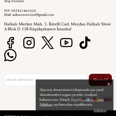
Blog Anasayfa
WP: 905431461010
Mail:
asikaccessories@gmail.com
Halkalı Merkez Mah. 1. İkitelli Cad. Meydan Halkalı Sitesi
A Blok D 118 Küçükçekmece İstanbul
Abone Ol
Alışveriş deneyiminizi iyileştirmek için yasal
düzenlemelere uygun çerezler (cookies)
kullanıyoruz. Detaylı bilgiye
Gizlilik ve Çerez
Politikası
sayfamızdan erişebilirsiniz.
Anladım