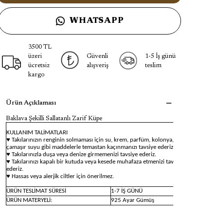
WHATSAPP
3500 TL
üzeri
Güvenli
1-5 İş günü
ücretsiz
alışveriş
teslim
kargo
Ürün Açıklaması
Baklava Şekilli Sallatanlı Zarif Küpe
KULLANIM TALİMATLARI
♥ Takılarınızın renginin solmaması için su, krem, parfüm, kolonya,
çamaşır suyu gibi maddelerle temastan kaçınmanızı tavsiye ederiz.
♥ Takılarınızla duşa veya denize girmemenizi tavsiye ederiz.
♥ Takılarınızı kapalı bir kutuda veya kesede muhafaza etmenizi tavsiye
ederiz.
♥ Hassas veya alerjik ciltler için önerilmez.
ÜRÜN TESLİMAT SÜRESİ
1-7 İŞ GÜNÜ
ÜRÜN MATERYELİ:
925 Ayar Gümüş