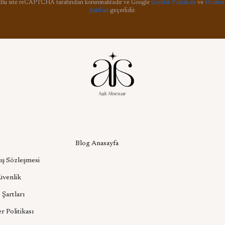
Bu site reCAPTCHA tarafından korunmaktadır ve Google
Gizlilik Politikası
ve
Hizmet
Şartları
geçerlidir.
l
Aşık Aksesuar Blog
Blog Anasayfa
ış Sözleşmesi
Güvenlik
 Şartları
er Politikası