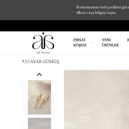
Konumunuza özel içerikleri görme
ülkeyi veya bölgeyi seçin.
3500 TL ÜZERİ SİPARİŞLERDE ÜC
FIRSAT
YENİ
KÖŞESİ
ÜRÜNLER
925 AYAR GÜMÜŞ