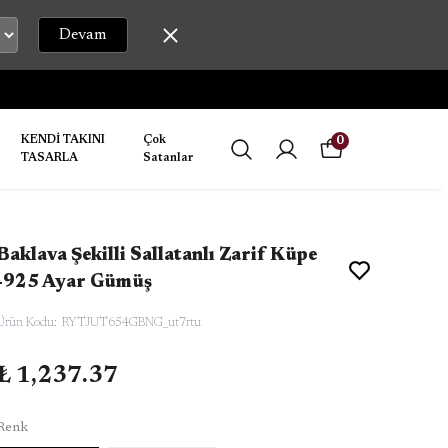
Devam
KENDİ TAKINI
Çok
0
TASARLA
Satanlar
Baklava Şekilli Sallatanlı Zarif Küpe
-925 Ayar Gümüş
Ürün Kodu
:
RYTJUT654GBNG_ut7rtu
₺ 1,237.37
Renk