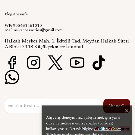
Aşık Aksesuar Blog
Blog Anasayfa
WP: 905431461010
Mail:
asikaccessories@gmail.com
Halkalı Merkez Mah. 1. İkitelli Cad. Meydan Halkalı Sitesi
A Blok D 118 Küçükçekmece İstanbul
Abone Ol
Alışveriş deneyiminizi iyileştirmek için yasal
düzenlemelere uygun çerezler (cookies)
kullanıyoruz. Detaylı bilgiye
Gizlilik ve Çerez
Politikası
sayfamızdan erişebilirsiniz.