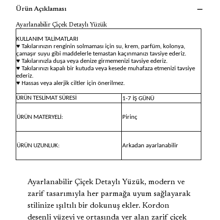
Ürün Açıklaması
Ayarlanabilir Çiçek Detaylı Yüzük
KULLANIM TALİMATLARI
♥ Takılarınızın renginin solmaması için su, krem, parfüm, kolonya,
çamaşır suyu gibi maddelerle temastan kaçınmanızı tavsiye ederiz.
♥ Takılarınızla duşa veya denize girmemenizi tavsiye ederiz.
♥ Takılarınızı kapalı bir kutuda veya kesede muhafaza etmenizi tavsiye
ederiz.
♥ Hassas veya alerjik ciltler için önerilmez.
ÜRÜN TESLİMAT SÜRESİ
1-7 İŞ GÜNÜ
ÜRÜN MATERYELİ:
Pirinç
ÜRÜN UZUNLUK:
Arkadan ayarlanabilir
Ayarlanabilir Çiçek Detaylı Yüzük, modern ve
zarif tasarımıyla her parmağa uyum sağlayarak
stilinize ışıltılı bir dokunuş ekler. Kordon
desenli yüzeyi ve ortasında yer alan zarif çiçek