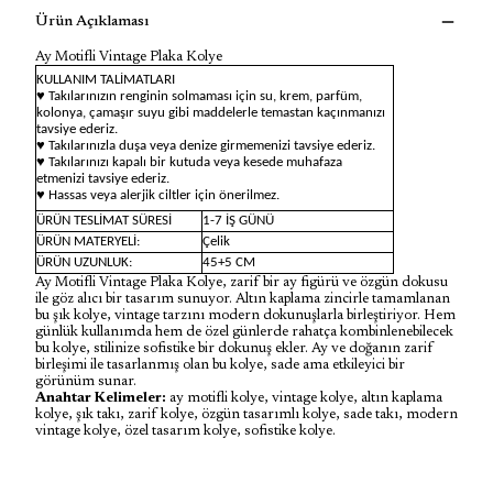
Ürün Açıklaması
Ay Motifli Vintage Plaka Kolye
KULLANIM TALİMATLARI
♥ Takılarınızın renginin solmaması için su, krem, parfüm,
kolonya, çamaşır suyu gibi maddelerle temastan kaçınmanızı
tavsiye ederiz.
♥ Takılarınızla duşa veya denize girmemenizi tavsiye ederiz.
♥ Takılarınızı kapalı bir kutuda veya kesede muhafaza
etmenizi tavsiye ederiz.
♥ Hassas veya alerjik ciltler için önerilmez.
ÜRÜN TESLİMAT SÜRESİ
1-7 İŞ GÜNÜ
ÜRÜN MATERYELİ:
Çelik
ÜRÜN UZUNLUK:
45+5 CM
Ay Motifli Vintage Plaka Kolye, zarif bir ay figürü ve özgün dokusu
ile göz alıcı bir tasarım sunuyor. Altın kaplama zincirle tamamlanan
bu şık kolye, vintage tarzını modern dokunuşlarla birleştiriyor. Hem
günlük kullanımda hem de özel günlerde rahatça kombinlenebilecek
bu kolye, stilinize sofistike bir dokunuş ekler. Ay ve doğanın zarif
birleşimi ile tasarlanmış olan bu kolye, sade ama etkileyici bir
görünüm sunar.
Anahtar Kelimeler:
ay motifli kolye, vintage kolye, altın kaplama
kolye, şık takı, zarif kolye, özgün tasarımlı kolye, sade takı, modern
vintage kolye, özel tasarım kolye, sofistike kolye.