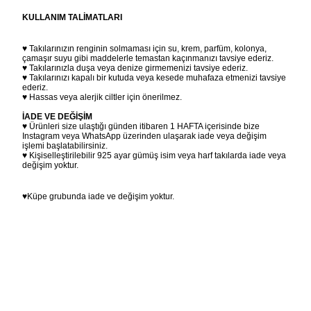
KULLANIM TALİMATLARI
♥ Takılarınızın renginin solmaması için su, krem, parfüm, kolonya,
çamaşır suyu gibi maddelerle temastan kaçınmanızı tavsiye ederiz.
♥ Takılarınızla duşa veya denize girmemenizi tavsiye ederiz.
♥ Takılarınızı kapalı bir kutuda veya kesede muhafaza etmenizi tavsiye
ederiz.
♥ Hassas veya alerjik ciltler için önerilmez.
İADE VE DEĞİŞİM
♥ Ürünleri size ulaştığı günden itibaren 1 HAFTA içerisinde bize
Instagram veya WhatsApp üzerinden ulaşarak iade veya değişim
işlemi başlatabilirsiniz.
♥ Kişiselleştirilebilir 925 ayar gümüş isim veya harf takılarda iade veya
değişim yoktur.
♥Küpe grubunda iade ve değişim yoktur.