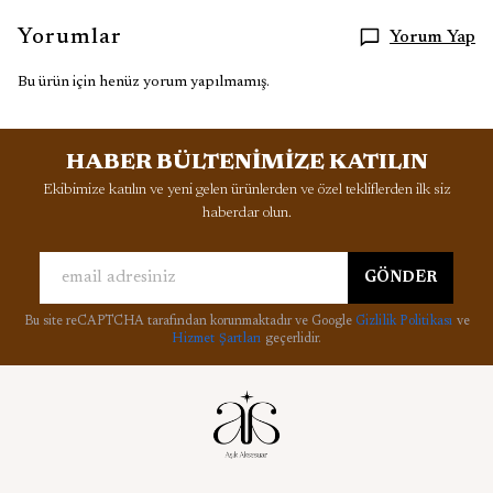
Yorumlar
Yorum Yap
Bu ürün için henüz yorum yapılmamış.
HABER BÜLTENİMİZE KATILIN
Ekibimize katılın ve yeni gelen ürünlerden ve özel tekliflerden ilk siz
haberdar olun.
GÖNDER
Bu site reCAPTCHA tarafından korunmaktadır ve Google
Gizlilik Politikası
ve
Hizmet Şartları
geçerlidir.