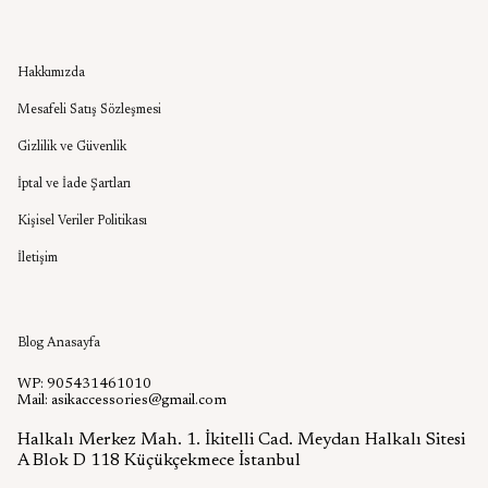
Kurumsal
Hakkımızda
Mesafeli Satış Sözleşmesi
Gizlilik ve Güvenlik
İptal ve İade Şartları
Kişisel Veriler Politikası
İletişim
Aşık Aksesuar Blog
Blog Anasayfa
WP: 905431461010
Mail:
asikaccessories@gmail.com
Halkalı Merkez Mah. 1. İkitelli Cad. Meydan Halkalı Sitesi
A Blok D 118 Küçükçekmece İstanbul