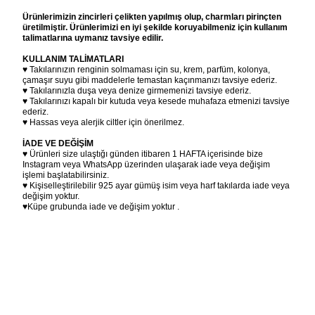
Ürünlerimizin zincirleri çelikten yapılmış olup, charmları pirinçten
üretilmiştir. Ürünlerimizi en iyi şekilde koruyabilmeniz için kullanım
talimatlarına uymanız tavsiye edilir.
KULLANIM TALİMATLARI
♥ Takılarınızın renginin solmaması için su, krem, parfüm, kolonya,
çamaşır suyu gibi maddelerle temastan kaçınmanızı tavsiye ederiz.
♥ Takılarınızla duşa veya denize girmemenizi tavsiye ederiz.
♥ Takılarınızı kapalı bir kutuda veya kesede muhafaza etmenizi tavsiye
ederiz.
♥ Hassas veya alerjik ciltler için önerilmez.
İADE VE DEĞİŞİM
♥ Ürünleri size ulaştığı günden itibaren 1 HAFTA içerisinde bize
Instagram veya WhatsApp üzerinden ulaşarak iade veya değişim
işlemi başlatabilirsiniz.
♥ Kişiselleştirilebilir 925 ayar gümüş isim veya harf takılarda iade veya
değişim yoktur.
♥Küpe grubunda iade ve değişim yoktur .