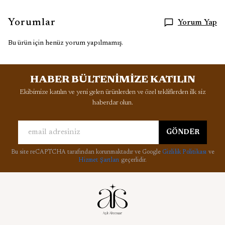
Yorumlar
Yorum Yap
Bu ürün için henüz yorum yapılmamış.
HABER BÜLTENİMİZE KATILIN
Ekibimize katılın ve yeni gelen ürünlerden ve özel tekliflerden ilk siz
haberdar olun.
GÖNDER
Bu site reCAPTCHA tarafından korunmaktadır ve Google
Gizlilik Politikası
ve
Hizmet Şartları
geçerlidir.