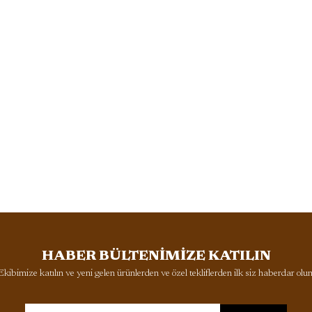
HABER BÜLTENİMİZE KATILIN
Ekibimize katılın ve yeni gelen ürünlerden ve özel tekliflerden ilk siz haberdar olun