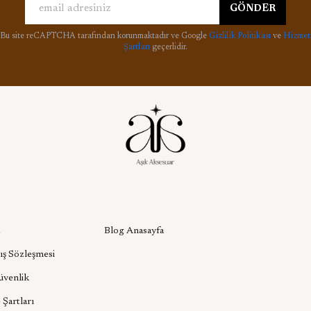
GÖNDER
Bu site reCAPTCHA tarafından korunmaktadır ve Google
Gizlilik Politikası
ve
Hizmet
Şartları
geçerlidir.
l
Aşık Aksesuar Blog
Blog Anasayfa
ış Sözleşmesi
Güvenlik
 Şartları