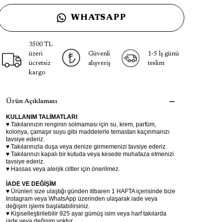
WHATSAPP
3500 TL
üzeri
Güvenli
1-5 İş günü
ücretsiz
alışveriş
teslim
kargo
Ürün Açıklaması
KULLANIM TALİMATLARI
♥ Takılarınızın renginin solmaması için su, krem, parfüm,
kolonya, çamaşır suyu gibi maddelerle temastan kaçınmanızı
tavsiye ederiz.
♥ Takılarınızla duşa veya denize girmemenizi tavsiye ederiz.
♥ Takılarınızı kapalı bir kutuda veya kesede muhafaza etmenizi
tavsiye ederiz.
♥ Hassas veya alerjik ciltler için önerilmez.
İADE VE DEĞİŞİM
♥ Ürünleri size ulaştığı günden itibaren 1 HAFTA içerisinde bize
Instagram veya WhatsApp üzerinden ulaşarak iade veya
değişim işlemi başlatabilirsiniz.
♥ Kişiselleştirilebilir 925 ayar gümüş isim veya harf takılarda
iade veya değişim yoktur.