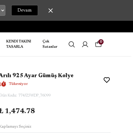
Devam
1-7 İŞ GÜNÜNDE ÜRÜNLER KARGOYA TESLİM EDİLİR.
KENDİ TAKINI
Çok
0
TASARLA
Satanlar
Arılı 925 Ayar Gümüş Kolye
Tükeniyor
Ürün Kodu
:
774JZ5WDP_76099
₺ 1,474.78
Kaplamayı Seçiniz