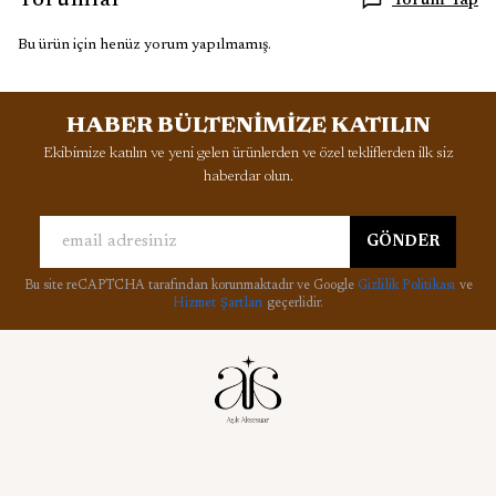
Yorumlar
Yorum Yap
Bu ürün için henüz yorum yapılmamış.
HABER BÜLTENİMİZE KATILIN
Ekibimize katılın ve yeni gelen ürünlerden ve özel tekliflerden ilk siz
haberdar olun.
GÖNDER
Bu site reCAPTCHA tarafından korunmaktadır ve Google
Gizlilik Politikası
ve
Hizmet Şartları
geçerlidir.
Kurumsal