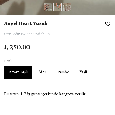
Angel Heart Yüzük
Ürün Kodu
:
EMRYZK896_ab17b0
₺ 250.00
Renk
Beyaz Taşlı
Mor
Pembe
Yeşil
Bu ürün 1-7 iş günü içerisinde kargoya verilir.