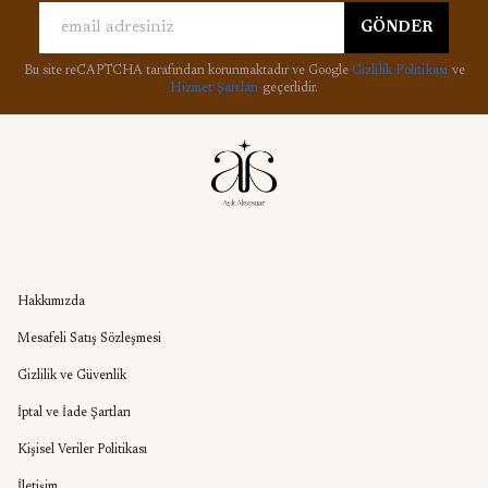
GÖNDER
Bu site reCAPTCHA tarafından korunmaktadır ve Google
Gizlilik Politikası
ve
Hizmet Şartları
geçerlidir.
Kurumsal
Hakkımızda
Mesafeli Satış Sözleşmesi
Gizlilik ve Güvenlik
İptal ve İade Şartları
Kişisel Veriler Politikası
İletişim