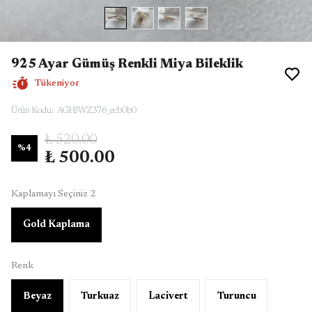
925 Ayar Gümüş Renkli Miya Bileklik
Tükeniyor
Ürün Kodu
:
AGHJWZ376_ecb0b0
₺ 520.00
%
4
₺ 500.00
Kaplamayı Seçiniz 2
Gold Kaplama
Renk
Beyaz
Turkuaz
Lacivert
Turuncu