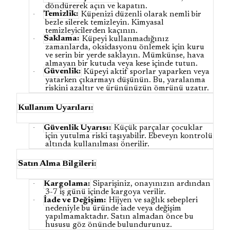
döndürerek açın ve kapatın.
·
Temizlik:
Küpenizi düzenli olarak nemli bir
bezle silerek temizleyin. Kimyasal
temizleyicilerden kaçının.
·
Saklama:
Küpeyi kullanmadığınız
zamanlarda, oksidasyonu önlemek için kuru
ve serin bir yerde saklayın. Mümkünse, hava
almayan bir kutuda veya kese içinde tutun.
·
Güvenlik:
Küpeyi aktif sporlar yaparken veya
yatarken çıkarmayı düşünün. Bu, yaralanma
riskini azaltır ve ürününüzün ömrünü uzatır.
Kullanım Uyarıları:
·
Güvenlik Uyarısı:
Küçük parçalar çocuklar
için yutulma riski taşıyabilir. Ebeveyn kontrolü
altında kullanılması önerilir.
Satın Alma Bilgileri:
·
Kargolama:
Siparişiniz, onayınızın ardından
3-7 iş günü içinde kargoya verilir.
·
İade ve Değişim:
Hijyen ve sağlık sebepleri
nedeniyle bu üründe iade veya değişim
yapılmamaktadır. Satın almadan önce bu
hususu göz önünde bulundurunuz.