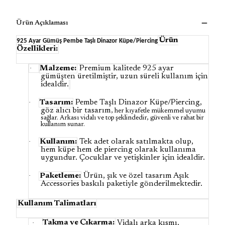
Ürün Açıklaması
Ürün
925 Ayar Gümüş Pembe Taşlı Dinazor Küpe/Piercing
Özellikleri:
·
Malzeme:
Premium kalitede 925 ayar
gümüşten üretilmiştir, uzun süreli kullanım için
idealdir.
·
Tasarım:
Pembe Taşlı Dinazor Küpe/Piercing,
göz alıcı bir tasarım
, her kıyafetle mükemmel uyumu
sağlar. Arkası vidalı ve top şeklindedir, güvenli ve rahat bir
kullanım sunar.
·
Kullanım:
Tek adet olarak satılmakta olup,
hem küpe hem de piercing olarak kullanıma
uygundur. Çocuklar ve yetişkinler için idealdir.
·
Paketleme:
Ürün, şık ve özel tasarım Aşık
Accessories baskılı paketiyle gönderilmektedir.
Kullanım Talimatları
·
Takma ve Çıkarma:
Vidalı arka kısmı,