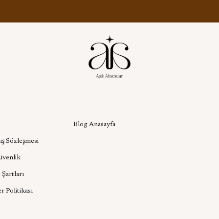
l
Aşık Aksesuar Blog
Blog Anasayfa
ış Sözleşmesi
Güvenlik
 Şartları
er Politikası