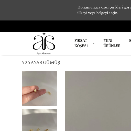
Konumunuza özel içerikleri görme
ülkeyi veya bölgeyi seçin.
FIRSAT
YENİ
KÖŞESİ
ÜRÜNLER
925 AYAR GÜMÜŞ