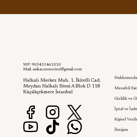
WP: 905431461010
Kurumsa
Mail:
asikaccessories@gmail.com
Hakkımızda
Halkalı Merkez Mah. 1. İkitelli Cad.
Meydan Halkalı Sitesi A Blok D 118
Mesafeli Sat
Küçükçekmece İstanbul
Gizlilik ve 
İptal ve İade
Kişisel Veril
İletişim