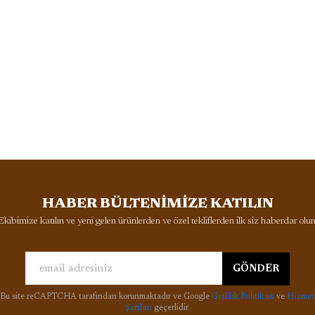
HABER BÜLTENİMİZE KATILIN
Ekibimize katılın ve yeni gelen ürünlerden ve özel tekliflerden ilk siz haberdar olun
GÖNDER
Bu site reCAPTCHA tarafından korunmaktadır ve Google
Gizlilik Politikası
ve
Hizmet
Şartları
geçerlidir.