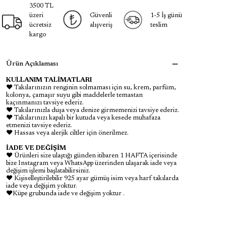
3500 TL
üzeri
Güvenli
1-5 İş günü
ücretsiz
alışveriş
teslim
kargo
Ürün Açıklaması
KULLANIM TALİMATLARI
♥ Takılarınızın renginin solmaması için su, krem, parfüm,
kolonya, çamaşır suyu gibi maddelerle temastan
kaçınmanızı tavsiye ederiz.
♥ Takılarınızla duşa veya denize girmemenizi tavsiye ederiz.
♥ Takılarınızı kapalı bir kutuda veya kesede muhafaza
etmenizi tavsiye ederiz.
♥ Hassas veya alerjik ciltler için önerilmez.
İADE VE DEĞİŞİM
♥ Ürünleri size ulaştığı günden itibaren 1 HAFTA içerisinde
bize Instagram veya WhatsApp üzerinden ulaşarak iade veya
değişim işlemi başlatabilirsiniz.
♥ Kişiselleştirilebilir 925 ayar gümüş isim veya harf takılarda
iade veya değişim yoktur.
♥Küpe grubunda iade ve değişim yoktur .