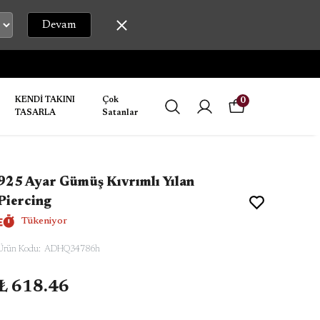
Devam
KENDİ TAKINI
Çok
0
TASARLA
Satanlar
925 Ayar Gümüş Kıvrımlı Yılan
Piercing
Tükeniyor
Ürün Kodu
:
ADHQ34786h
₺ 618.46