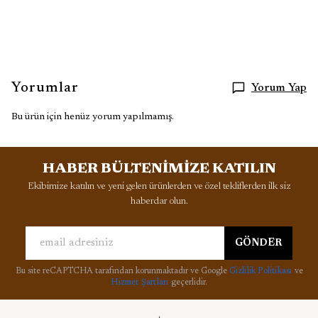
Yorumlar
Yorum Yap
Bu ürün için henüz yorum yapılmamış.
HABER BÜLTENİMİZE KATILIN
Ekibimize katılın ve yeni gelen ürünlerden ve özel tekliflerden ilk siz
haberdar olun.
GÖNDER
Bu site reCAPTCHA tarafından korunmaktadır ve Google
Gizlilik Politikası
ve
Hizmet Şartları
geçerlidir.