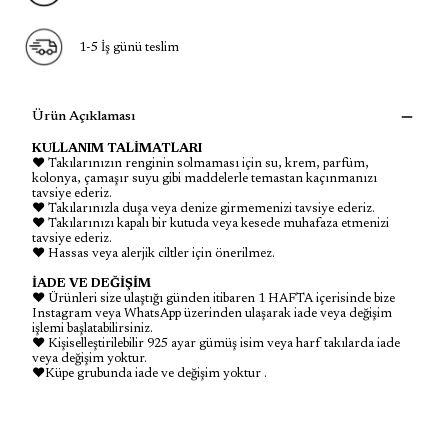
1-5 İş günü teslim
Ürün Açıklaması
KULLANIM TALİMATLARI
♥ Takılarınızın renginin solmaması için su, krem, parfüm,
kolonya, çamaşır suyu gibi maddelerle temastan kaçınmanızı
tavsiye ederiz.
♥ Takılarınızla duşa veya denize girmemenizi tavsiye ederiz.
♥ Takılarınızı kapalı bir kutuda veya kesede muhafaza etmenizi
tavsiye ederiz.
♥ Hassas veya alerjik ciltler için önerilmez.
İADE VE DEĞİŞİM
♥ Ürünleri size ulaştığı günden itibaren 1 HAFTA içerisinde bize
Instagram veya WhatsApp üzerinden ulaşarak iade veya değişim
işlemi başlatabilirsiniz.
♥ Kişiselleştirilebilir 925 ayar gümüş isim veya harf takılarda iade
veya değişim yoktur.
♥Küpe grubunda iade ve değişim yoktur .