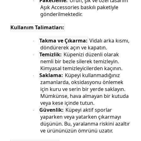
Paketleme:
Ürün, şık ve özel tasarım
·
Aşık Accessories baskılı paketiyle
gönderilmektedir.
Kullanım Talimatları:
Takma ve Çıkarma:
Vidalı arka kısmı,
·
döndürerek açın ve kapatın.
Temizlik:
Küpenizi düzenli olarak
·
nemli bir bezle silerek temizleyin.
Kimyasal temizleyicilerden kaçının.
Saklama:
Küpeyi kullanmadığınız
·
zamanlarda, oksidasyonu önlemek
için kuru ve serin bir yerde saklayın.
Mümkünse, hava almayan bir kutuda
veya kese içinde tutun.
Güvenlik:
Küpeyi aktif sporlar
·
yaparken veya yatarken çıkarmayı
düşünün. Bu, yaralanma riskini azaltır
ve ürününüzün ömrünü uzatır.