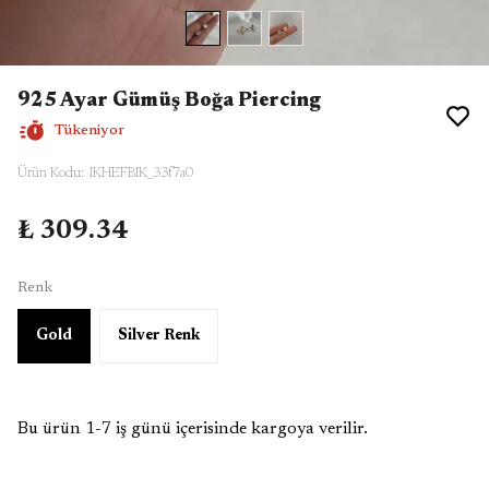
925 Ayar Gümüş Boğa Piercing
Tükeniyor
Ürün Kodu
:
IKHEFBIK_33f7a0
₺ 309.34
Renk
Gold
Silver Renk
Bu ürün 1-7 iş günü içerisinde kargoya verilir.