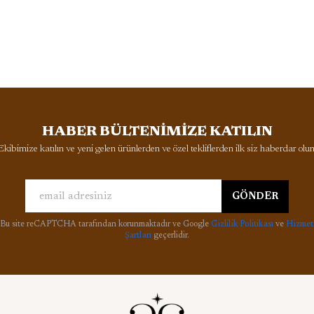
HABER BÜLTENİMİZE KATILIN
Ekibimize katılın ve yeni gelen ürünlerden ve özel tekliflerden ilk siz haberdar olun
GÖNDER
Bu site reCAPTCHA tarafından korunmaktadır ve Google
Gizlilik Politikası
ve
Hizmet
Şartları
geçerlidir.