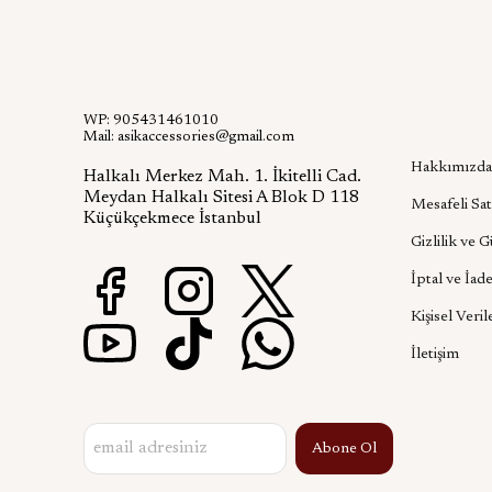
WP: 905431461010
Kurumsa
Mail:
asikaccessories@gmail.com
Hakkımızda
Halkalı Merkez Mah. 1. İkitelli Cad.
Meydan Halkalı Sitesi A Blok D 118
Mesafeli Sat
Küçükçekmece İstanbul
Gizlilik ve 
İptal ve İade
Kişisel Veril
İletişim
Abone Ol