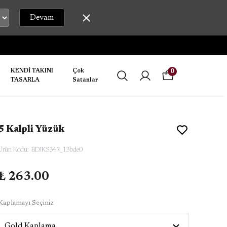
Devam
KENDİ TAKINI
Çok
0
TASARLA
Satanlar
5 Kalpli Yüzük
Ürün Kodu
:
BDJKS347_13bde0
₺ 263.00
Kaplamayı Seçiniz