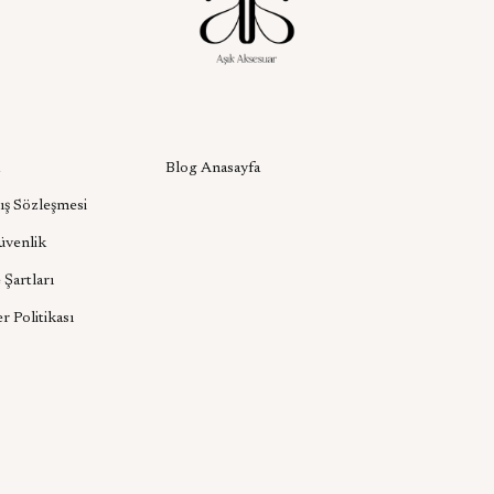
l
Aşık Aksesuar Blog
Blog Anasayfa
ış Sözleşmesi
Güvenlik
 Şartları
er Politikası