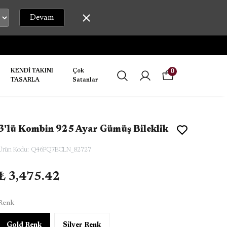
Devam
KENDİ TAKINI
Çok
0
TASARLA
Satanlar
3'lü Kombin 925 Ayar Gümüş Bileklik
Ürün Kodu
:
Q46FQ7ECLN_82727
₺ 3,475.42
Renk
Gold Renk
Silver Renk