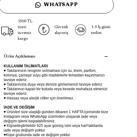
WHATSAPP
3500 TL
üzeri
Güvenli
1-5 İş günü
ücretsiz
alışveriş
teslim
kargo
Ürün Açıklaması
KULLANIM TALİMATLARI
♥ Takılarınızın renginin solmaması için su, krem, parfüm,
kolonya, çamaşır suyu gibi maddelerle temastan kaçınmanızı
tavsiye ederiz.
♥ Takılarınızla duşa veya denize girmemenizi tavsiye ederiz.
♥ Takılarınızı kapalı bir kutuda veya kesede muhafaza etmenizi
tavsiye ederiz.
♥ Hassas veya alerjik ciltler için önerilmez.
İADE VE DEĞİŞİM
♥ Ürünleri size ulaştığı günden itibaren 1 HAFTA içerisinde bize
Instagram veya WhatsApp üzerinden ulaşarak iade veya
değişim işlemi başlatabilirsiniz.
♥ Kişiselleştirilebilir 925 ayar gümüş isim veya harf takılarda
iade veya değişim yoktur.
♥Küpe grubunda iade ve değişim yoktur.