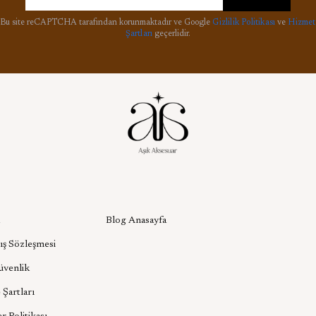
Bu site reCAPTCHA tarafından korunmaktadır ve Google
Gizlilik Politikası
ve
Hizmet
Şartları
geçerlidir.
l
Aşık Aksesuar Blog
Blog Anasayfa
ış Sözleşmesi
Güvenlik
 Şartları