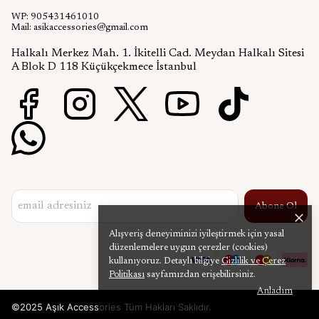
WP: 905431461010
Mail:
asikaccessories@gmail.com
Halkalı Merkez Mah. 1. İkitelli Cad. Meydan Halkalı Sitesi
A Blok D 118 Küçükçekmece İstanbul
Abone Ol
Alışveriş deneyiminizi iyileştirmek için yasal
düzenlemelere uygun çerezler (cookies)
kullanıyoruz. Detaylı bilgiye
Gizlilik ve Çerez
Politikası
sayfamızdan erişebilirsiniz.
Anladım
©2025 Aşık Accessories Tüm Hakları Saklıdır.