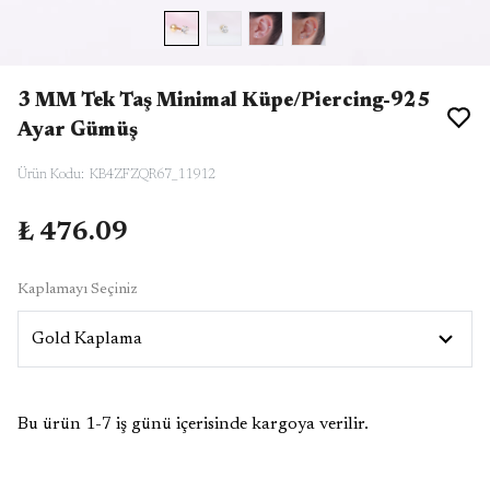
3 MM Tek Taş Minimal Küpe/Piercing-925
Ayar Gümüş
Ürün Kodu
:
KB4ZFZQR67_11912
₺ 476.09
Kaplamayı Seçiniz
Bu ürün 1-7 iş günü içerisinde kargoya verilir.