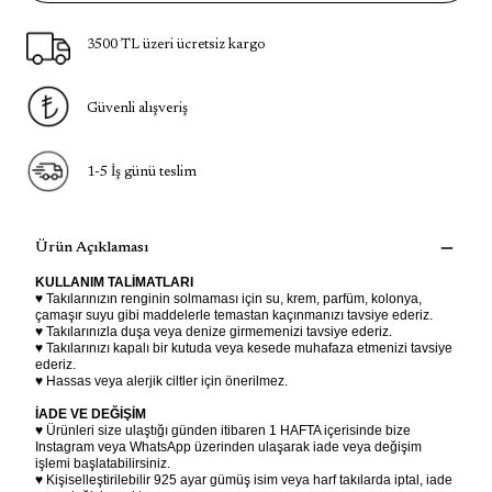
3500 TL üzeri ücretsiz kargo
Güvenli alışveriş
1-5 İş günü teslim
Ürün Açıklaması
KULLANIM TALİMATLARI
♥ Takılarınızın renginin solmaması için su, krem, parfüm, kolonya,
çamaşır suyu gibi maddelerle temastan kaçınmanızı tavsiye ederiz.
♥ Takılarınızla duşa veya denize girmemenizi tavsiye ederiz.
♥ Takılarınızı kapalı bir kutuda veya kesede muhafaza etmenizi tavsiye
ederiz.
♥ Hassas veya alerjik ciltler için önerilmez.
İADE VE DEĞİŞİM
♥ Ürünleri size ulaştığı günden itibaren 1 HAFTA içerisinde bize
Instagram veya WhatsApp üzerinden ulaşarak iade veya değişim
işlemi başlatabilirsiniz.
♥ Kişiselleştirilebilir 925 ayar gümüş isim veya harf takılarda iptal, iade