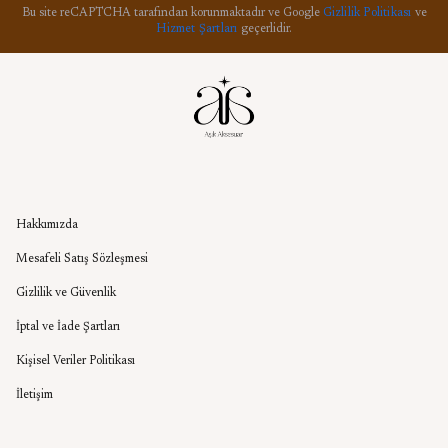
Bu site reCAPTCHA tarafından korunmaktadır ve Google
Gizlilik Politikası
ve
Hizmet Şartları
geçerlidir.
Kurumsal
Hakkımızda
Mesafeli Satış Sözleşmesi
Gizlilik ve Güvenlik
İptal ve İade Şartları
Kişisel Veriler Politikası
İletişim
Aşık Aksesuar Blog