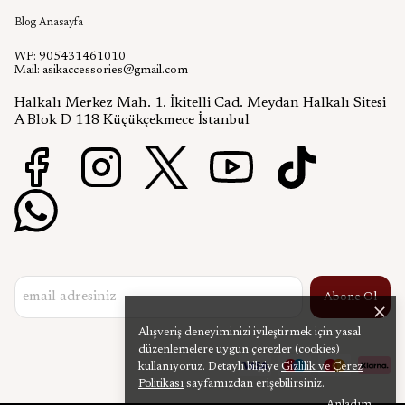
Blog Anasayfa
WP: 905431461010
Mail:
asikaccessories@gmail.com
Halkalı Merkez Mah. 1. İkitelli Cad. Meydan Halkalı Sitesi
A Blok D 118 Küçükçekmece İstanbul
Abone Ol
Alışveriş deneyiminizi iyileştirmek için yasal
düzenlemelere uygun çerezler (cookies)
kullanıyoruz. Detaylı bilgiye
Gizlilik ve Çerez
Politikası
sayfamızdan erişebilirsiniz.
Anladım