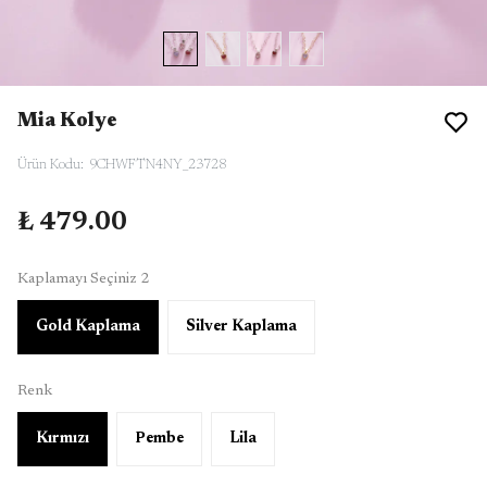
Mia Kolye
Ürün Kodu
:
9CHWFTN4NY_23728
₺ 479.00
Kaplamayı Seçiniz 2
Gold Kaplama
Silver Kaplama
Renk
Kırmızı
Pembe
Lila